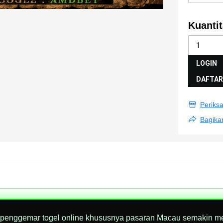
Kuanti
LOGIN
DAFTA
Periksa
Bagika
para penggemar togel online khususnya pasaran Macau semakin 