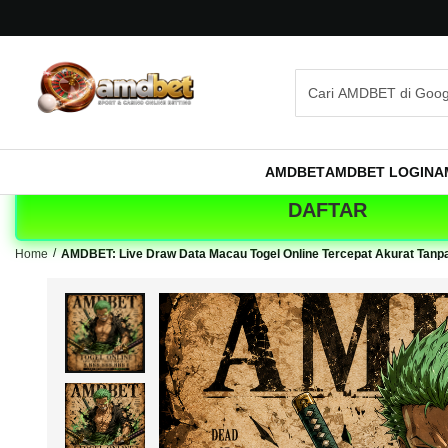
r
s
e
-
I
CARI
n
d
o
n
AMDBET
AMDBET LOGIN
A
e
s
DAFTAR
i
a
Home
AMDBET: Live Draw Data Macau Togel Online Tercepat Akurat Tanp
!
Skip
to
the
end
of
the
images