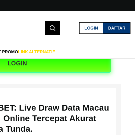
LOGIN
DAFTAR
T PROMO
LINK ALTERNATIF
LOGIN
T
ET: Live Draw Data Macau
 Online Tercepat Akurat
a Tunda.