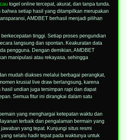
acau
togel online tercepat, akurat, dan tanpa tunda.
n bahwa setiap hasil yang ditampilkan merupakan
ransparansi, AMDBET berhasil menjadi pilihan
berkecepatan tinggi. Setiap proses pengundian
 secara langsung dan spontan. Keakuratan data
 kepada pengguna. Dengan demikian, AMDBET
an manipulasi atau rekayasa, sehingga
an mudah diakses melalui berbagai perangkat,
 momen krusial live draw berlangsung, karena
s hasil undian juga tersimpan rapi dan dapat
an. Semua fitur ini dirangkai dalam satu
p pemain yang menghargai ketepatan waktu dan
pelayanan terbaik dan pengalaman bermain yang
awaban yang tepat. Kunjungi situs resmi
ang selalu hadir tepat pada waktunya untuk