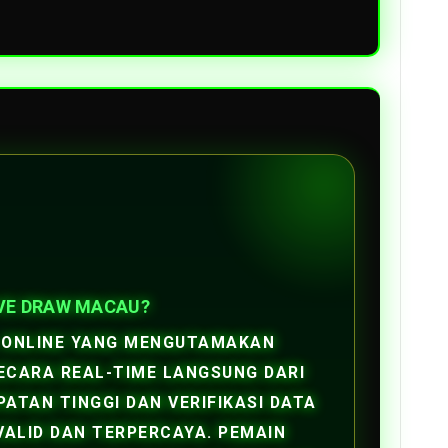
IVE DRAW MACAU?
L ONLINE YANG MENGUTAMAKAN
ECARA REAL-TIME LANGSUNG DARI
ATAN TINGGI DAN VERIFIKASI DATA
VALID DAN TERPERCAYA. PEMAIN