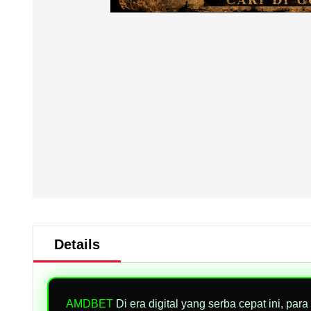
Skip
to
the
beginning
of
the
images
gallery
Details
AMDBET
Di era digital yang serba cepat ini, 