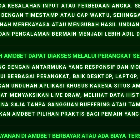
A KESALAHAN INPUT ATAU PERBEDAAN ANGKA. SEL
I DENGAN TIMESTAMP ATAU CAP WAKTU, SEHINGGA
RNAH MEREKAYASA ATAU MENGUBAH HASIL UNDIAN
DAN PENGALAMAN BERMAIN MENJADI LEBIH ADIL 
H AMDBET DAPAT DIAKSES MELALUI PERANGKAT SE
NG DENGAN ANTARMUKA YANG RESPONSIF DAN MOBI
I BERBAGAI PERANGKAT, BAIK DESKTOP, LAPTOP,
LUKAN UNDUHAN APLIKASI KHUSUS KARENA SITUS 
AT MENYAKSIKAN LIVE DRAW, MELIHAT DATA HIS
ANA SAJA TANPA GANGGUAN BUFFERING ATAU TA
IKAN AMDBET PILIHAN PRAKTIS BAGI PEMAIN YANG
YANAN DI AMDBET BERBAYAR ATAU ADA BIAYA TE